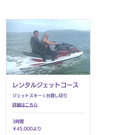
レンタルジェットコース
ジェットスキー１台貸し切り
詳細はこちら
3時間
45,000
￥45,000より
円
よ