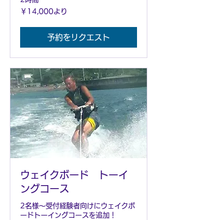
14,000
￥14,000より
円
よ
り
予約をリクエスト
ウェイクボード トーイ
ングコース
2名様～受付経験者向けにウェイクボ
ードトーイングコースを追加！