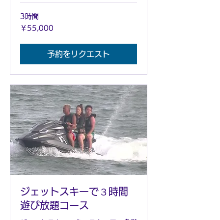
3時間
55,000
￥55,000
円
予約をリクエスト
ジェットスキーで３時間
遊び放題コース