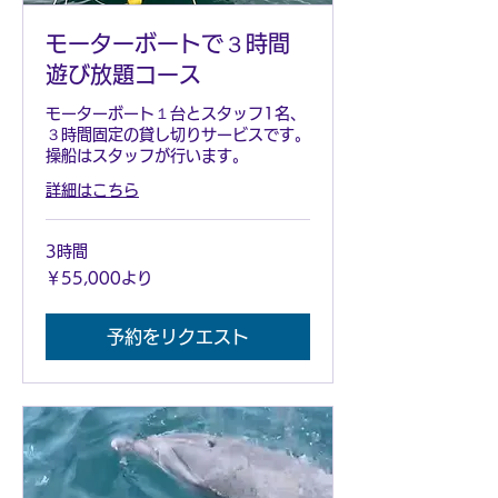
モーターボートで３時間
遊び放題コース
モーターボート１台とスタッフ1名、
３時間固定の貸し切りサービスです。
操船はスタッフが行います。
詳細はこちら
3時間
55,000
￥55,000より
円
よ
り
予約をリクエスト