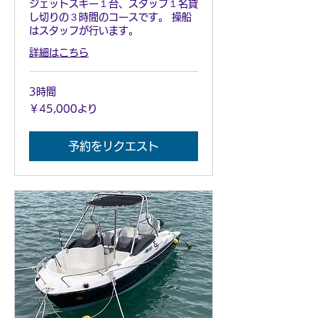
ジェットスキー１台、スタッフ１名貸
し切りの３時間のコースです。 操船
はスタッフが行います。
詳細はこちら
3時間
45,000
￥45,000より
円
よ
り
予約をリクエスト