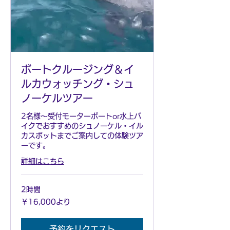
ボートクルージング＆イ
ルカウォッチング・シュ
ノーケルツアー
2名様～受付モーターボートor水上バ
イクでおすすめのシュノーケル・イル
カスポットまでご案内しての体験ツア
ーです。
詳細はこちら
2時間
16,000
￥16,000より
円
よ
り
予約をリクエスト