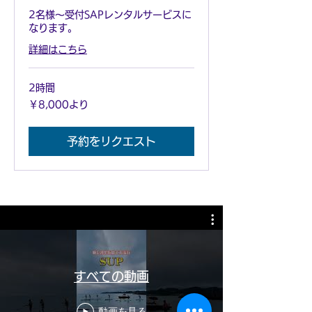
2名様～受付SAPレンタルサービスに
なります。
詳細はこちら
2時間
8,000
￥8,000より
円
よ
り
予約をリクエスト
すべての動画
動画を見る