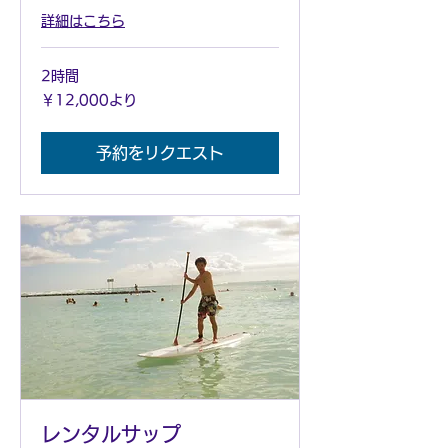
詳細はこちら
2時間
12,000
￥12,000より
円
よ
り
予約をリクエスト
レンタルサップ