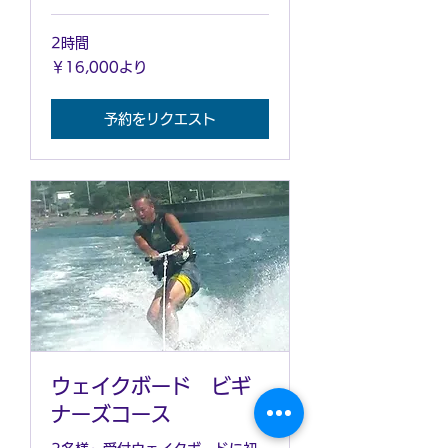
2時間
16,000
￥16,000より
円
よ
り
予約をリクエスト
ウェイクボード ビギ
ナーズコース