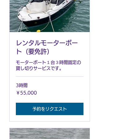
レンタルモーターボー
ト（要免許）
モーターボート１台３時間固定の
貸し切りサービスです。
3時間
55,000
￥55,000
円
予約をリクエスト