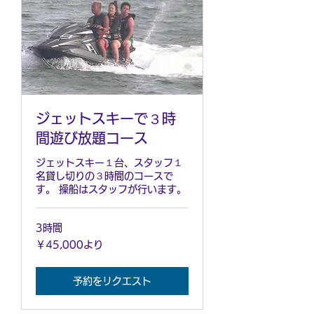
ジェットスキーで３時
間遊び放題コース
ジェットスキー１台、スタッフ１
名貸し切りの３時間のコースで
す。 操船はスタッフが行います。
3時間
45,000
￥45,000より
円
よ
り
予約をリクエスト