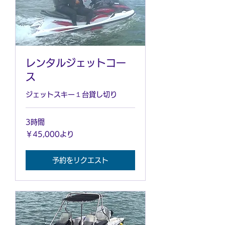
レンタルジェットコー
ス
ジェットスキー１台貸し切り
3時間
45,000
￥45,000より
円
よ
り
予約をリクエスト