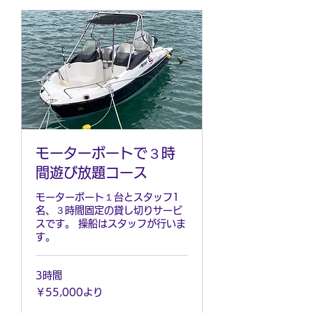
モーターボートで３時
間遊び放題コース
モーターボート１台とスタッフ1
名、３時間固定の貸し切りサービ
スです。 操船はスタッフが行いま
す。
3時間
55,000
￥55,000より
円
よ